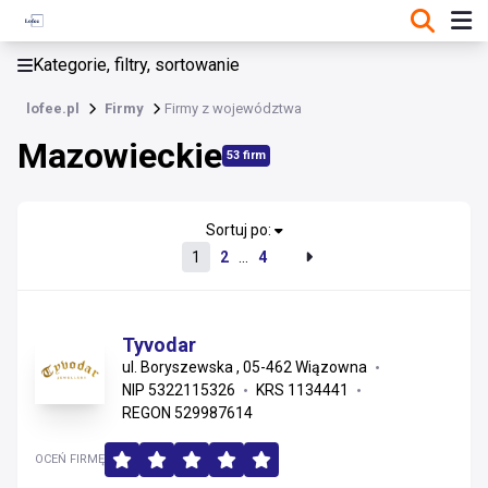
KATEGORIE, FILTRY, SORTOWANIE
Kategorie, filtry, sortowanie
Firmy
lofee.pl
Firmy
Firmy z województwa
Mazowieckie
Mazowieckie
53 firm
Dolnośląskie
Wielkopolskie
Sortuj po:
1
2
...
4
Mazowieckie
Pomorskie
Tyvodar
ul. Boryszewska , 05-462 Wiązowna
Małopolskie
NIP 5322115326
KRS 1134441
REGON 529987614
Opolskie
OCEŃ FIRMĘ
Śląskie