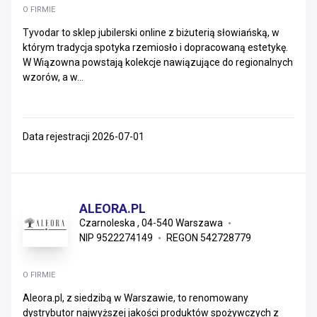
O FIRMIE
Podkarpackie
Tyvodar to sklep jubilerski online z biżuterią słowiańską, w
którym tradycja spotyka rzemiosło i dopracowaną estetykę.
Łódzkie
W Wiązowna powstają kolekcje nawiązujące do regionalnych
wzorów, a w...
Zachodniopomorskie
Warmińsko-mazurskie
Data rejestracji 2026-07-01
Kujawsko-pomorskie
Świętokrzyskie
ALEORA.PL
Lubelskie
Czarnoleska , 04-540 Warszawa
NIP 9522274149
REGON 542728779
Lubuskie
Podlaskie
O FIRMIE
Aleora.pl, z siedzibą w Warszawie, to renomowany
dystrybutor najwyższej jakości produktów spożywczych z