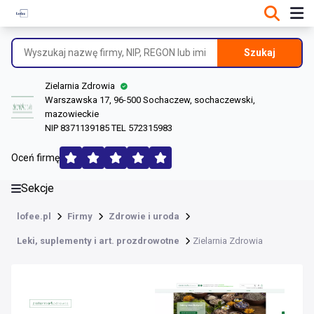
DANE O FIRMIE
Informacje o firmie
Szukaj
Dane rejestrowe
Zielarnia Zdrowia
Lokalizacje
Warszawska 17, 96-500 Sochaczew, sochaczewski,
mazowieckie
Opinie (100)
NIP 8371139185 TEL 572315983
Oceń firmę
Sekcje
lofee.pl
Firmy
Zdrowie i uroda
Leki, suplementy i art. prozdrowotne
Zielarnia Zdrowia