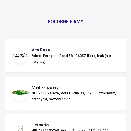
PODOBNE FIRMY
Vita Rosa
Adres: Peregrine Road 58, IG63SZ IIford, brak (nie
dotyczy)
Medi-Flowery
NIP: 7611537626, Adres: Miła 30, 06-300 Przasnysz,
przanyski, mazowieckie
Herbario
NIP: 9662150795, Adres: Zdrojowa 43/1, 16-001