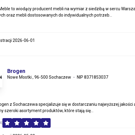
Meble to wiodący producent mebli na wymiar z siedzibą w sercu Warszaw
h oraz mebli dostosowanych do indywidualnych potrzeb...
estracji 2026-06-01
Brogen
Nowe Mostki , 96-500 Sochaczew
NIP 8371853037
ogen z Sochaczewa specjalizuje się w dostarczaniu najwyższej jakośc
y szeroki asortyment produktów, które stają się...
MĘ