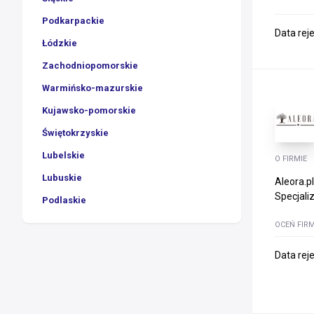
Podkarpackie
Data rej
Łódzkie
Zachodniopomorskie
Warmińsko-mazurskie
Kujawsko-pomorskie
Świętokrzyskie
Lubelskie
O FIRMIE
Lubuskie
Aleora.p
Specjaliz
Podlaskie
OCEŃ FIR
Data rej