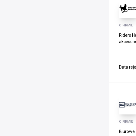
O FIRMIE
Riders H
akcesorió
Data rej
O FIRMIE
Biurowe 