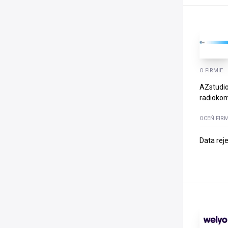
O FIRMIE
AZstudio
radiokom
OCEŃ FIR
Data rej