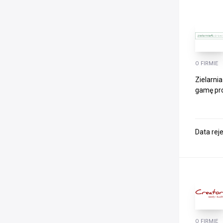
O FIRMIE
Zielarni
gamę pro
Data rej
O FIRMIE