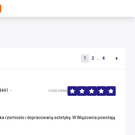
1
2
...
4
4441
OCEŃ FIRMĘ
potyka rzemiosło i dopracowaną estetykę. W Wiązowna powstają