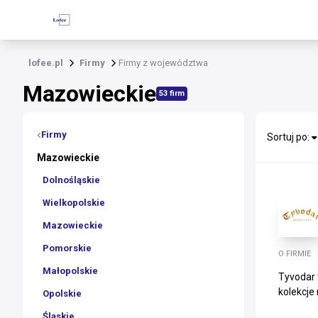
lofee.pl
Firmy
Firmy z województwa
Mazowieckie
53 firm
Firmy
Sortuj po:
Mazowieckie
Dolnośląskie
Wielkopolskie
Mazowieckie
Pomorskie
O FIRMIE
Małopolskie
Tyvodar 
kolekcje
Opolskie
Śląskie