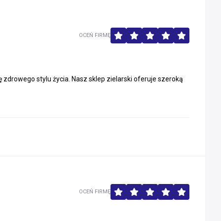
OCEŃ FIRMĘ
drowego stylu życia. Nasz sklep zielarski oferuje szeroką
OCEŃ FIRMĘ