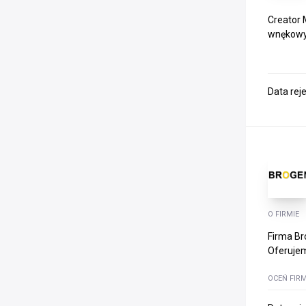
Creator 
wnękowyc
Data rej
O FIRMIE
Firma Br
Oferujem
OCEŃ FIR