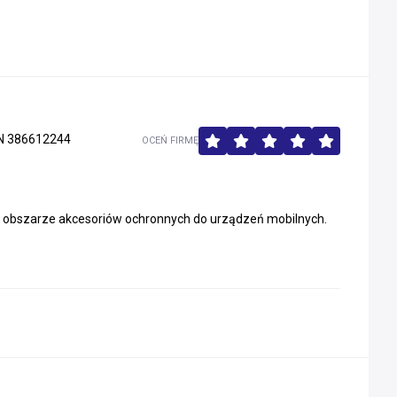
 386612244
OCEŃ FIRMĘ
w obszarze akcesoriów ochronnych do urządzeń mobilnych.