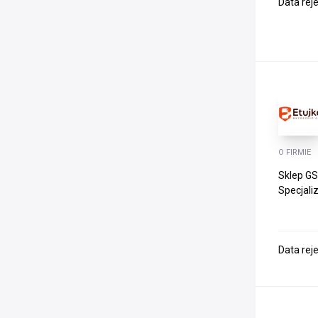
Data rej
O FIRMIE
Sklep GS
Specjali
Data rej