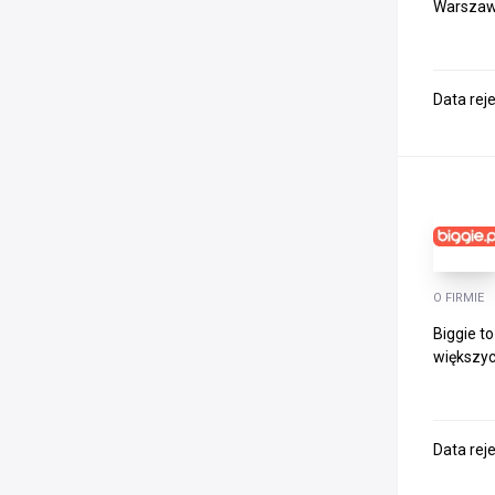
Warszawie
Data rej
O FIRMIE
Biggie t
większyc
Data rej