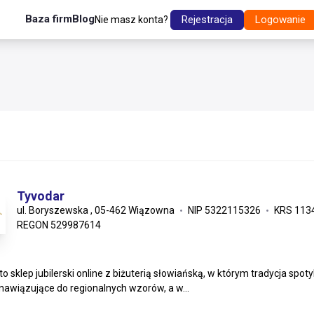
Baza firm
Blog
Rejestracja
Logowanie
Nie masz konta?
Tyvodar
ul. Boryszewska , 05-462 Wiązowna
NIP 5322115326
KRS 113
REGON 529987614
to sklep jubilerski online z biżuterią słowiańską, w którym tradycja s
 nawiązujące do regionalnych wzorów, a w...