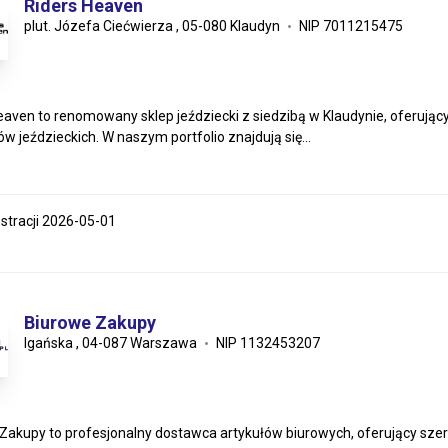
Riders Heaven
plut. Józefa Ciećwierza , 05-080 Klaudyn
NIP 7011215475
eaven to renomowany sklep jeździecki z siedzibą w Klaudynie, oferując
w jeździeckich. W naszym portfolio znajdują się...
estracji 2026-05-01
Biurowe Zakupy
Igańska , 04-087 Warszawa
NIP 1132453207
Zakupy to profesjonalny dostawca artykułów biurowych, oferujący sze