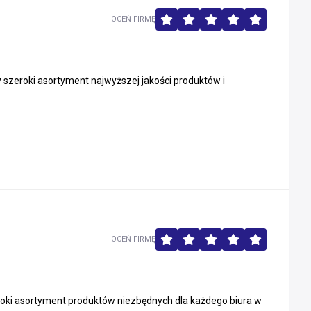
OCEŃ FIRMĘ
y szeroki asortyment najwyższej jakości produktów i
OCEŃ FIRMĘ
roki asortyment produktów niezbędnych dla każdego biura w