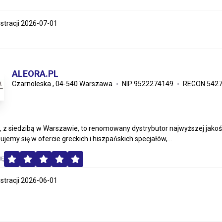
estracji 2026-07-01
ALEORA.PL
Czarnoleska , 04-540 Warszawa
NIP 9522274149
REGON 542
l, z siedzibą w Warszawie, to renomowany dystrybutor najwyższej jako
ujemy się w ofercie greckich i hiszpańskich specjałów,...
MĘ
estracji 2026-06-01