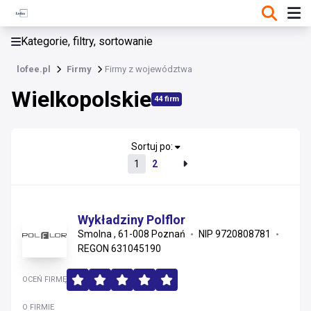
KATEGORIE, FILTRY, SORTOWANIE
Kategorie, filtry, sortowanie
Firmy
lofee.pl
Firmy
Firmy z województwa
Wielkopolskie
Wielkopolskie
44 firm
Dolnośląskie
Wielkopolskie
Sortuj po:
1
2
Mazowieckie
Pomorskie
Wykładziny Polflor
Smolna , 61-008 Poznań
NIP 9720808781
Małopolskie
REGON 631045190
Opolskie
OCEŃ FIRMĘ
Śląskie
O FIRMIE