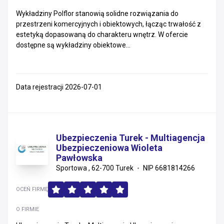
Wykładziny Polflor stanowią solidne rozwiązania do
Podkarpackie
przestrzeni komercyjnych i obiektowych, łącząc trwałość z
estetyką dopasowaną do charakteru wnętrz. W ofercie
Łódzkie
dostępne są wykładziny obiektowe...
Zachodniopomorskie
Warmińsko-mazurskie
Data rejestracji 2026-07-01
Kujawsko-pomorskie
Świętokrzyskie
Ubezpieczenia Turek - Multiagencja
Ubezpieczeniowa Wioleta
Lubelskie
Pawłowska
Sportowa , 62-700 Turek
NIP 6681814266
Lubuskie
OCEŃ FIRMĘ
Podlaskie
O FIRMIE