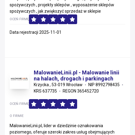
spożywczych , projekty sklepów , wyposażenie sklepów
spożywczych , jak zwiększyć sprzedaż w sklepie
OCEŃ FIRMĘ
Data rejestracji 2025-11-01
MalowanieLinii.pl - Malowanie linii
na halach, drogach i parkingach
Krzycka , 53-019 Wrocław
NIP 8992798435
KRS 637735
REGON 365452720
OCEŃ FIRMĘ
O FIRMIE
MalowanieLinii.pl, lider w dziedzinie oznakowania
poziomego, oferuje szeroki zakres usług obejmujących