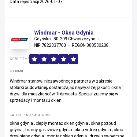
Data rejestracji 2026-01-07
Windmar - Okna Gdynia
Gdyńska , 80-209 Chwaszczyno
NIP 7822337700
REGON 300530208
OCEŃ FIRMĘ
O FIRMIE
Windmar stanowi niezawodnego partnera w zakresie
stolarki budowlanej, dostarczając najwyższej jakości okna i
drzwi dla mieszkańców Trójmiasta. Specjalizujemy się w
sprzedaży i montażu okien...
KATEGORIA DZIAŁALNOŚCI
okna gdynia , ciepły montaż okien gdynia , okna pozbud
gdynia , bramy garażowe gdynia , okna vetrex gdynia , okna
drewniane gdynia , montaż okien gdynia , drzwi zewnętrzne