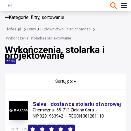
KATEGORIE, FILTRY, SORTOWANIE
Kategorie, filtry, sortowanie
Budownictwo i nieruchomości
lofee.pl
Firmy
Budownictwo i nieruchomości
Budownictwo i nieruchomości
Wykończenia, stolarka i projektowanie
Wykończenia, stolarka i
Materiały konstrukcyjne i instalacyjne
projektowanie
Usługi wykonawcze i remonty
7 firm
Wykończenia, stolarka i projektowanie
Sortuj po:
Nieruchomości i zarządzanie
Materiały wykończeniowe i sanitarne
Salva - dostawca stolarki otworowej
Instalacje
Chemiczna , 65-713 Zielona Góra
NIP 9291963942
REGON 381281110
OCEŃ FIRMĘ