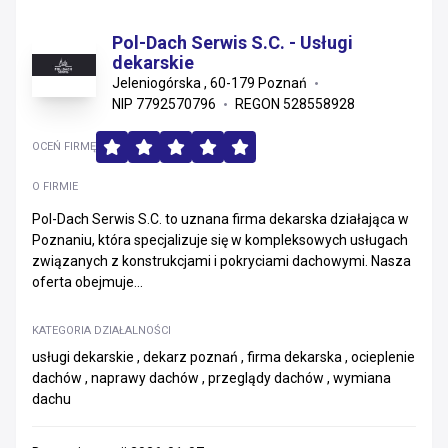
Pol-Dach Serwis S.C. - Usługi
dekarskie
Jeleniogórska , 60-179 Poznań
NIP 7792570796
REGON 528558928
OCEŃ FIRMĘ
O FIRMIE
Pol-Dach Serwis S.C. to uznana firma dekarska działająca w
Poznaniu, która specjalizuje się w kompleksowych usługach
związanych z konstrukcjami i pokryciami dachowymi. Nasza
oferta obejmuje...
KATEGORIA DZIAŁALNOŚCI
usługi dekarskie , dekarz poznań , firma dekarska , ocieplenie
dachów , naprawy dachów , przeglądy dachów , wymiana
dachu