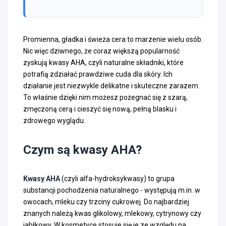
Promienna, gładka i świeża cera to marzenie wielu osób.
Nic więc dziwnego, że coraz większą popularność
zyskują kwasy AHA, czyli naturalne składniki, które
potrafią zdziałać prawdziwe cuda dla skóry. Ich
działanie jest niezwykle delikatne i skuteczne zarazem.
To właśnie dzięki nim możesz pożegnać się z szarą,
zmęczoną cerą i cieszyć się nową, pełną blasku i
zdrowego wyglądu.
Czym są kwasy AHA?
Kwasy AHA
(czyli alfa-hydroksykwasy) to grupa
substancji pochodzenia naturalnego - występują m.in. w
owocach, mleku czy trzciny cukrowej. Do najbardziej
znanych należą kwas glikolowy, mlekowy, cytrynowy czy
jabłkowy. W kosmetyce stosuje się je ze względu na