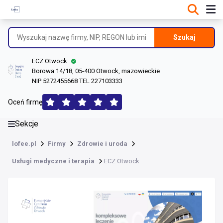
DANE O FIRMIE
Informacje o firmie
Szukaj
Dane rejestrowe
ECZ Otwock
Lokalizacje
Borowa 14/18, 05-400 Otwock, mazowieckie
NIP 5272455668 TEL 227103333
Opinie (180)
Oceń firmę
Sekcje
lofee.pl
Firmy
Zdrowie i uroda
Usługi medyczne i terapia
ECZ Otwock