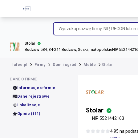
Stolar
Budzów 584, 34-211 Budzów, Suski, małopolskie
NIP 55214421
lofee.pl
Firmy
Dom i ogród
Meble
Stolar
DANE O FIRMIE
Informacje o firmie
Dane rejestrowe
Lokalizacje
Stolar
Opinie (111)
NIP 5521442163
4.95 na pods
opinii
.