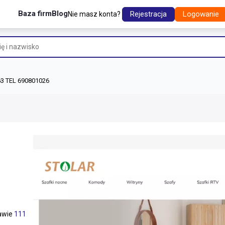
Baza firm
Blog
Rejestracja
Logowanie
Nie masz konta?
63 TEL 690801026
tawie
111