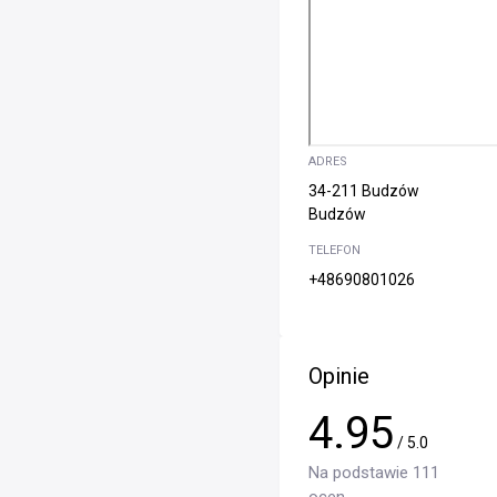
ADRES
34-211 Budzów
Budzów
TELEFON
+48690801026
Opinie
4.95
/ 5.0
Na podstawie 111
ocen