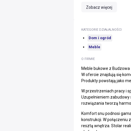
Zobacz więcej
KATEGORIE DZIAŁALNOŚCI
Dom i ogród
Meble
O FIRMIE
Meble bukowe z Budzowa od 
W ofercie znajdują się ko
Produkty powstają jako meb
W przestrzeniach pracy i 
Uzupełnieniem zabudowy s
rozwiązania tworzą harmon
Komfort snu podnosi gama 
konstrukcji. W połączeniu
resztą wnętrza. Stolar re