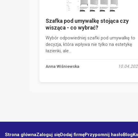
Szafka pod umywalkę stojąca czy
wisząca - co wybrać?
Wybór odpowiedniej szafki pod umywalkę to
decyzja, która wpływa nie tylko na estetykę
łazienki, ale...
Anna Wiśniewska
10.04.202
Strona główna
Zaloguj się
Dodaj firmę
Przypomnij hasło
Blog
Ko