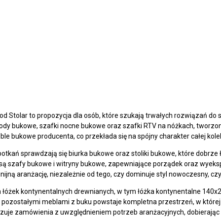
Stolar to propozycja dla osób, które szukają trwałych rozwiązań do syp
mody bukowe, szafki nocne bukowe oraz szafki RTV na nóżkach, tworzone
le bukowe producenta, co przekłada się na spójny charakter całej kole
spotkań sprawdzają się biurka bukowe oraz stoliki bukowe, które dobrz
ą szafy bukowe i witryny bukowe, zapewniające porządek oraz wyek
ijną aranżację, niezależnie od tego, czy dominuje styl nowoczesny, c
łóżek kontynentalnych drewnianych, w tym łóżka kontynentalne 140x200
 z pozostałymi meblami z buku powstaje kompletna przestrzeń, w której
alizuje zamówienia z uwzględnieniem potrzeb aranżacyjnych, dobierają