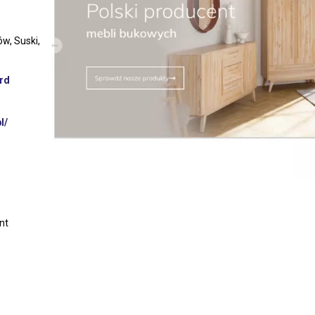
w, Suski,
rd
l/
nt