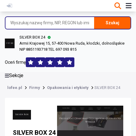
DANE O FIRMIE
Informacje o firmie
Szukaj
Dane rejestrowe
SILVER BOX 24
Lokalizacje
Armii Krajowej 15, 57-400 Nowa Ruda, kłodzki, dolnośląskie
NIP 8851193718 TEL 697 093 815
Opinie (135)
Oceń firmę
Sekcje
lofee.pl
Firmy
Opakowania i etykiety
SILVER BOX 24
SILVER BOX 24