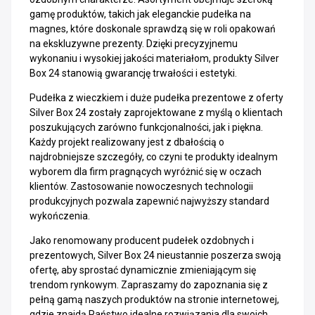
gamę produktów, takich jak eleganckie pudełka na
magnes, które doskonale sprawdzą się w roli opakowań
na ekskluzywne prezenty. Dzięki precyzyjnemu
wykonaniu i wysokiej jakości materiałom, produkty Silver
Box 24 stanowią gwarancję trwałości i estetyki.
Pudełka z wieczkiem i duże pudełka prezentowe z oferty
Silver Box 24 zostały zaprojektowane z myślą o klientach
poszukujących zarówno funkcjonalności, jak i piękna.
Każdy projekt realizowany jest z dbałością o
najdrobniejsze szczegóły, co czyni te produkty idealnym
wyborem dla firm pragnących wyróżnić się w oczach
klientów. Zastosowanie nowoczesnych technologii
produkcyjnych pozwala zapewnić najwyższy standard
wykończenia.
Jako renomowany producent pudełek ozdobnych i
prezentowych, Silver Box 24 nieustannie poszerza swoją
ofertę, aby sprostać dynamicznie zmieniającym się
trendom rynkowym. Zapraszamy do zapoznania się z
pełną gamą naszych produktów na stronie internetowej,
gdzie znajdą Państwo idealne rozwiązania dla swoich