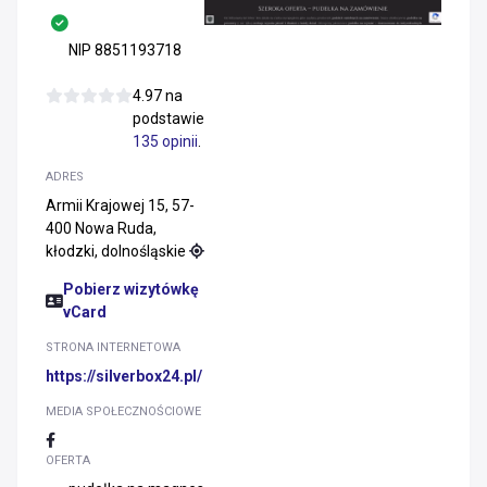
NIP 8851193718
4.97 na
podstawie
135 opinii
.
ADRES
Armii Krajowej 15, 57-
400 Nowa Ruda,
kłodzki, dolnośląskie
Pobierz wizytówkę
vCard
STRONA INTERNETOWA
https://silverbox24.pl/
MEDIA SPOŁECZNOŚCIOWE
OFERTA