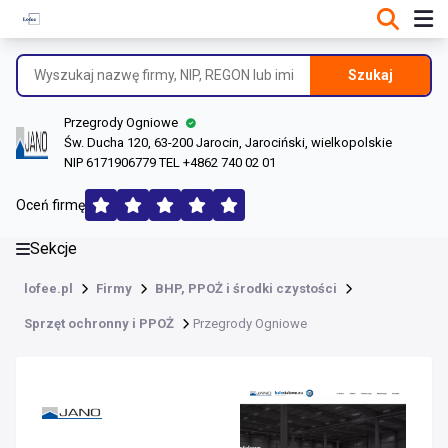
DANE O FIRMIE
Informacje o firmie
Szukaj
Dane rejestrowe
Przegrody Ogniowe
Lokalizacje
Św. Ducha 120, 63-200 Jarocin, Jarociński, wielkopolskie
NIP 6171906779 TEL +4862 740 02 01
Opinie (132)
Oceń firmę
Sekcje
lofee.pl
Firmy
BHP, PPOŻ i środki czystości
Sprzęt ochronny i PPOŻ
Przegrody Ogniowe