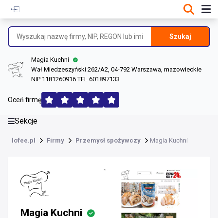
DANE O FIRMIE
Informacje o firmie
Szukaj
Dane rejestrowe
Magia Kuchni
Lokalizacje
Wał Miedzeszyński 262/A2, 04-792 Warszawa, mazowieckie
NIP 1181260916 TEL 601897133
Opinie (160)
Oceń firmę
Sekcje
lofee.pl
Firmy
Przemysł spożywczy
Magia Kuchni
Magia Kuchni