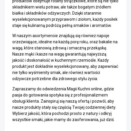
produktów obejmuje rośliny strączkowe, które są nie tylko
składnikiem wielu potraw, ale także bogatym źródłem
białka i składników odżywczych. Dzięki starannie
wyselekcjonowanym przyprawom i ziołom, każdy posiłek
staje się kulinarną podróżą pełną smaków i aromatów.
W naszym asortymencie znajdują się również napoje
orzeźwiające, idealne na każdą porę roku, oraz bakalie na
wagę, które stanowią zdrową i smaczną przekąskę.
Nasze mąki i kasze na wagę gwarantują najwyższą
jakość i doskonałość w kuchennym rzemiośle. Każdy
produkt jest dokładnie wyselekcjonowany, aby zapewniać
nie tylko wyśmienity smak, ale również wartości
odżywcze potrzebne dla zdrowego stylu życia.
Zapraszamy do odwiedzenia Magii Kuchni online, gdzie
pasja do gotowania spotyka się z profesjonalizmem
obsługi klienta. Zainspiruj się naszą ofertą i pozwól, aby
nasze produkty stały się częścią Twojej codziennej diety.
Wybierz jakość, która pochodzi prosto z natury i odkryj
wszystkie smaki, jakie mamy do zaoferowania, już dziś.