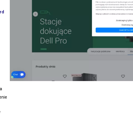
rd
pa
enie
e