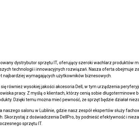
mowany dystrybutor sprzętu IT, oferujący szeroki wachlarz produktów m
zych technologii i innowacyjnych rozwiązań. Nasza oferta obejmuje zar
t najbardziej wymagających użytkowników biznesowych.
się również wysokiej jakości akcesoria Dell, w tym urządzenia peryfery
wiska pracy. Z myślą o klientach, którzy cenią sobie długoterminowe 
dukty. Dzięki temu można mieć pewność, że sprzęt będzie działał niez
 naszego salonu w Lublinie, gdzie nasz zespół ekspertów służy fac
 Skorzystaj z doświadczenia DellPro, by podnieść efektywność i niezaw
oczesnego sprzętu IT.