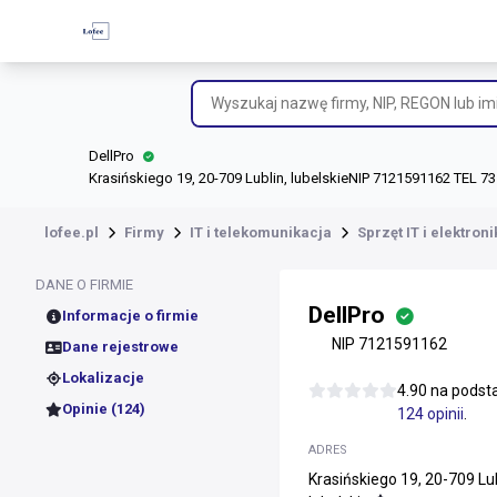
DellPro
Krasińskiego 19, 20-709 Lublin, lubelskie
NIP 7121591162 TEL 73
lofee.pl
Firmy
IT i telekomunikacja
Sprzęt IT i elektroni
DANE O FIRMIE
DellPro
Informacje o firmie
NIP 7121591162
Dane rejestrowe
Lokalizacje
4.90 na podst
Opinie (124)
124 opinii
.
ADRES
Krasińskiego 19, 20-709 Lub