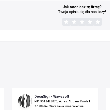
Jak oceniasz tę firmę?
Twoja opinia się dla nas liczy!
DocuSign - Wawasoft
NIP: 9512483070, Adres: Al. Jana Pawła II
27, 00-867 Warszawa, mazowieckie