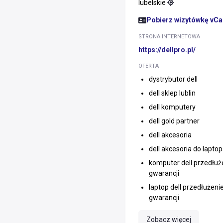
lubelskie
Pobierz wizytówkę vCa
STRONA INTERNETOWA
https://dellpro.pl/
OFERTA
dystrybutor dell
dell sklep lublin
dell komputery
dell gold partner
dell akcesoria
dell akcesoria do lapto
komputer dell przedłuż
gwarancji
laptop dell przedłużeni
gwarancji
Zobacz więcej