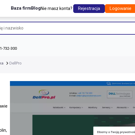
Baza firm
Blog
Rejestracja
Logowanie
Nie masz konta?
1-732-300
ka
DellPro
awie
lin,