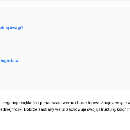
ólnej uwagi?
?
ługie lata
ej elegancji, miękkości i ponadczasowemu charakterowi. Znajdziemy je w
ej troski. Dobrze zadbany welur zachowuje swoją strukturę, kolor i mi