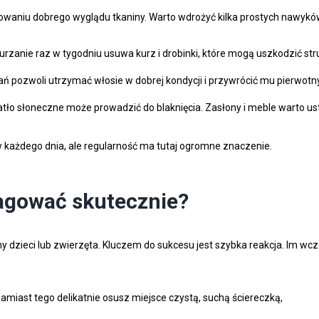
howaniu dobrego wyglądu tkaniny. Warto wdrożyć kilka prostych nawykó
urzanie raz w tygodniu usuwa kurz i drobinki, które mogą uszkodzić str
ań pozwoli utrzymać włosie w dobrej kondycji i przywrócić mu pierwotn
atło słoneczne może prowadzić do blaknięcia. Zasłony i meble warto usta
 każdego dnia, ale regularność ma tutaj ogromne znaczenie.
eagować skutecznie?
y dzieci lub zwierzęta. Kluczem do sukcesu jest szybka reakcja. Im wc
Zamiast tego delikatnie osusz miejsce czystą, suchą ściereczką,