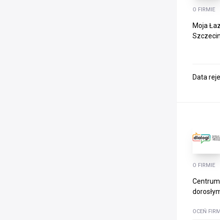
O FIRMIE
Moja Łaz
Szczecini
Data rej
O FIRMIE
Centrum 
dorosłym.
OCEŃ FIR