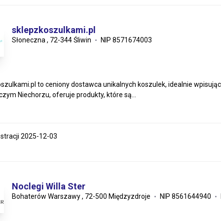
sklepzkoszulkami.pl
Słoneczna , 72-344 Śliwin
NIP 8571674003
szulkami.pl to ceniony dostawca unikalnych koszulek, idealnie wpisują
zym Niechorzu, oferuje produkty, które są...
estracji 2025-12-03
Noclegi Willa Ster
Bohaterów Warszawy , 72-500 Międzyzdroje
NIP 8561644940