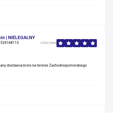
ecin | NIELEGALNY
 524168113
OCEŃ FIRMĘ
wany dostawca broni na terenie Zachodniopomorskiego.