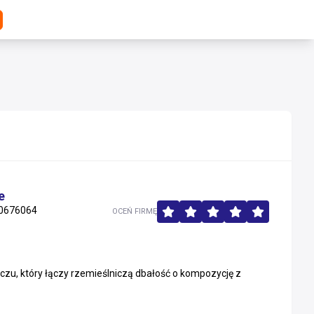
e
0676064
OCEŃ FIRMĘ
u, który łączy rzemieślniczą dbałość o kompozycję z