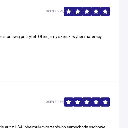
OCEŃ FIRMĘ
wie stanowią priorytet. Oferujemy szeroki wybór materacy
OCEŃ FIRMĘ
orcie aut z USA, obejmującym zarówno samochody osobowe