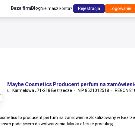
Baza firm
Blog
Rejestracja
Logowanie
Nie masz konta?
Maybe Cosmetics Producent perfum na zamówieni
ul. Karmelowa , 71-218 Bezrzecze
NIP 8521012518
REGON 81
smetics to producent perfum na zamówienie zlokalizowany w Bezrzecz
nym podejściem do wytwarzania. Marka oferuje produkcję...