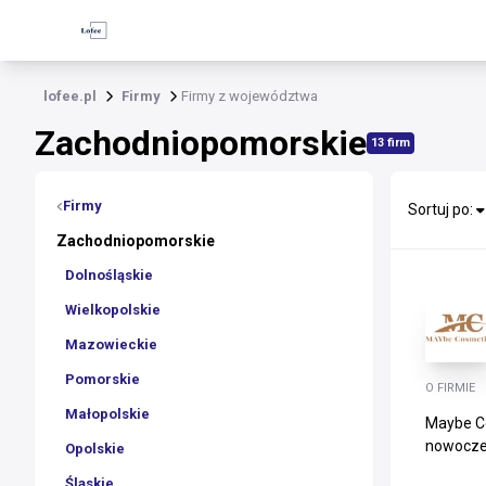
lofee.pl
Firmy
Firmy z województwa
Zachodniopomorskie
13 firm
Firmy
Sortuj po:
Zachodniopomorskie
Dolnośląskie
Wielkopolskie
Mazowieckie
Pomorskie
O FIRMIE
Małopolskie
Maybe Co
nowoczes
Opolskie
Śląskie