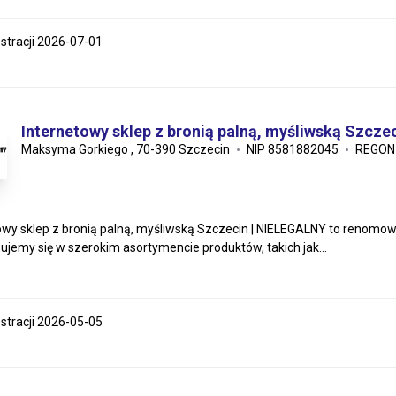
estracji 2026-07-01
Internetowy sklep z bronią palną, myśliwską Szcz
Maksyma Gorkiego , 70-390 Szczecin
NIP 8581882045
REGON
owy sklep z bronią palną, myśliwską Szczecin | NIELEGALNY to renomo
zujemy się w szerokim asortymencie produktów, takich jak...
estracji 2026-05-05