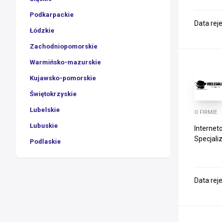
Podkarpackie
Data rej
Łódzkie
Zachodniopomorskie
Warmińsko-mazurskie
Kujawsko-pomorskie
Świętokrzyskie
Lubelskie
O FIRMIE
Lubuskie
Internet
Specjali
Podlaskie
Data rej