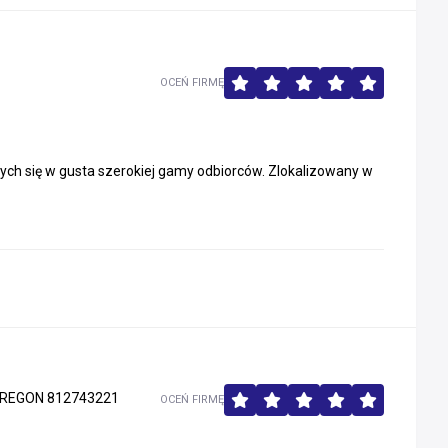
OCEŃ FIRMĘ
cych się w gusta szerokiej gamy odbiorców. Zlokalizowany w
REGON 812743221
OCEŃ FIRMĘ