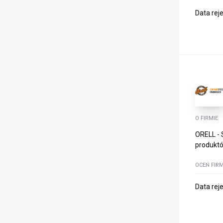
Data rej
O FIRMIE
ORELL - 
produktó
OCEŃ FIR
Data rej