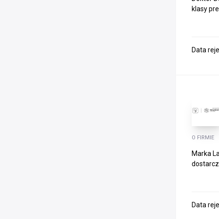
klasy pr
Data rej
O FIRMIE
Marka La
dostarcz
Data rej