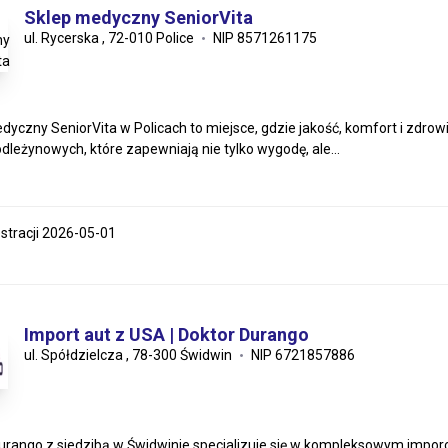
Sklep medyczny SeniorVita
ul. Rycerska , 72-010 Police
NIP 8571261175
dyczny SeniorVita w Policach to miejsce, gdzie jakość, komfort i zdro
dleżynowych, które zapewniają nie tylko wygodę, ale...
estracji 2026-05-01
Import aut z USA | Doktor Durango
ul. Spółdzielcza , 78-300 Świdwin
NIP 6721857886
urango z siedzibą w Świdwinie specjalizuje się w kompleksowym imp