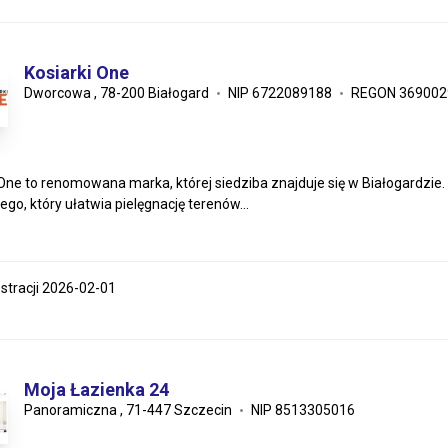
Kosiarki One
Dworcowa , 78-200 Białogard
NIP 6722089188
REGON 369002
 One to renomowana marka, której siedziba znajduje się w Białogardzie. 
go, który ułatwia pielęgnację terenów...
estracji 2026-02-01
Moja Łazienka 24
Panoramiczna , 71-447 Szczecin
NIP 8513305016