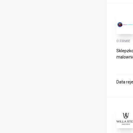
O FIRMIE
Sklepzko
malownic
Data rej